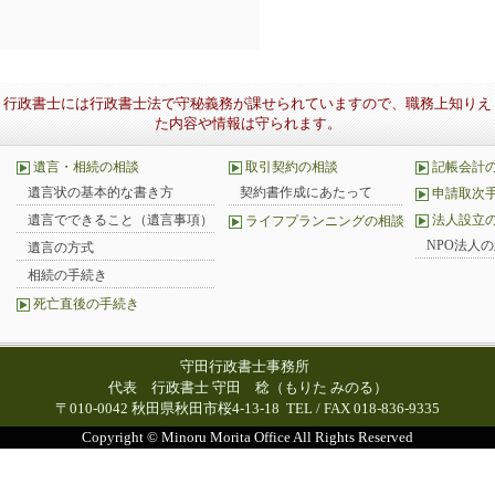
行政書士には行政書士法で守秘義務が課せられていますので、職務上知りえ
た内容や情報は守られます。
遺言・相続の相談
取引契約の相談
記帳会計
遺言状の基本的な書き方
契約書作成にあたって
申請取次
遺言でできること（遺言事項）
法人設立
ライフプランニングの相談
NPO法人
遺言の方式
相続の手続き
死亡直後の手続き
守田行政書士事務所
代表 行政書士 守田 稔（もりた みのる）
〒010-0042 秋田県秋田市桜4-13-18 TEL / FAX 018-836-9335
Copyright © Minoru Morita Office All Rights Reserved