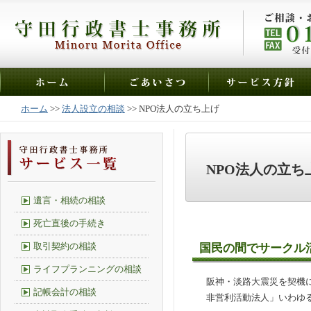
ホーム
>>
法人設立の相談
>> NPO法人の立ち上げ
NPO法人の立ち
遺言・相続の相談
死亡直後の手続き
取引契約の相談
国民の間でサークル
ライフプランニングの相談
阪神・淡路大震災を契機
記帳会計の相談
非営利活動法人」いわゆる