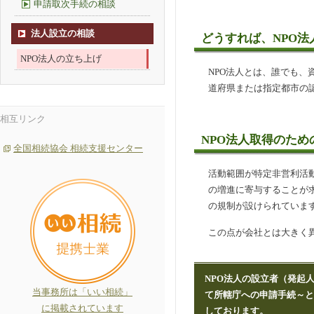
申請取次手続の相談
法人設立の相談
どうすれば、NPO
NPO法人の立ち上げ
NPO法人とは、誰でも、
道府県または指定都市の
相互リンク
NPO法人取得のため
全国相続協会 相続支援センター
活動範囲が特定非営利活
の増進に寄与することが
の規制が設けられていま
この点が会社とは大きく
NPO法人の設立者（発起
当事務所は「いい相続」
て所轄庁への申請手続～
に掲載されています
しております。