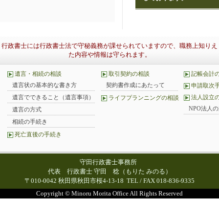
行政書士には行政書士法で守秘義務が課せられていますので、職務上知りえ
た内容や情報は守られます。
遺言・相続の相談
取引契約の相談
記帳会計
遺言状の基本的な書き方
契約書作成にあたって
申請取次
遺言でできること（遺言事項）
法人設立
ライフプランニングの相談
NPO法人
遺言の方式
相続の手続き
死亡直後の手続き
守田行政書士事務所
代表 行政書士 守田 稔（もりた みのる）
〒010-0042 秋田県秋田市桜4-13-18 TEL / FAX 018-836-9335
Copyright © Minoru Morita Office All Rights Reserved